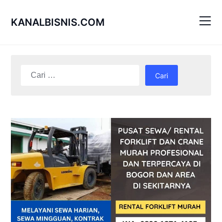
Skip
to
KANALBISNIS.COM
content
Cari
untuk: