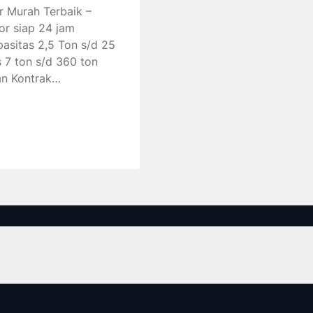
r Murah Terbaik –
or siap 24 jam
pasitas 2,5 Ton s/d 25
 7 ton s/d 360 ton
an Kontrak…