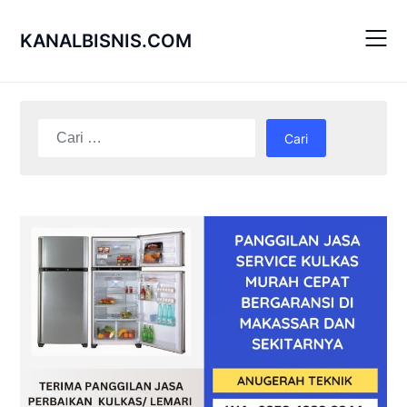
Skip
to
KANALBISNIS.COM
content
Cari
untuk: