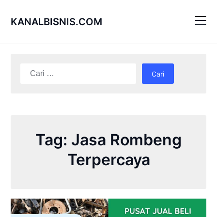
Skip
to
KANALBISNIS.COM
content
Cari
untuk:
Tag:
Jasa Rombeng
Terpercaya