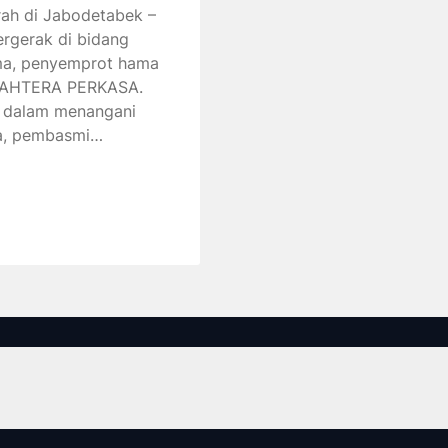
ah di Jabodetabek –
rgerak di bidang
ama, penyemprot hama
EJAHTERA PERKASA.
n dalam menangani
oa, pembasmi…