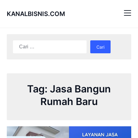
Skip
to
KANALBISNIS.COM
content
Cari
untuk:
Tag:
Jasa Bangun
Rumah Baru