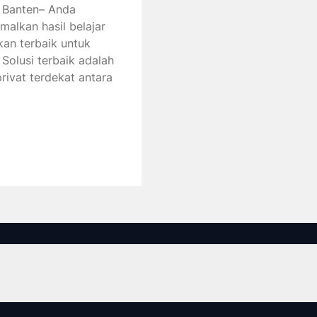
g Banten– Anda
alkan hasil belajar
kan terbaik untuk
 Solusi terbaik adalah
rivat terdekat antara